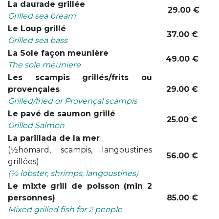
La daurade grillée
29.00 €
Grilled sea bream
Le Loup grillé
37.00 €
Grilled sea bass
La Sole façon meunière
49.00 €
The sole meuniere
Les scampis grillés/frits ou
provençales
29.00 €
Grilled/fried or Provençal scampis
Le pavé de saumon grillé
25.00 €
Grilled Salmon
La parillada de la mer
(½homard, scampis, langoustines
56.00 €
grillées)
(½ lobster, shrimps, langoustines)
Le mixte grill de poisson (min 2
personnes)
85.00 €
Mixed grilled fish for 2 people